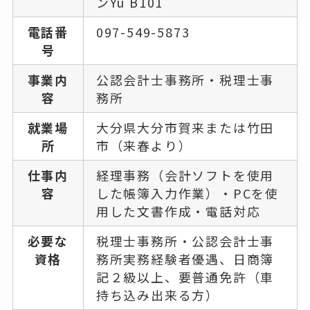
ンYu B101
電話番
097-549-5873
号
事業内
公認会計士事務所・税理士事
容
務所
就業場
大分県大分市賀来または竹田
所
市（来春より）
仕事内
経理事務（会計ソフトを使用
容
した帳簿入力作業）・PCを使
用した文書作成・電話対応
必要な
税理士事務所・公認会計士事
資格
務所実務経験者優遇、日商簿
記２級以上、要普通免許（車
持ち込み出来る方）