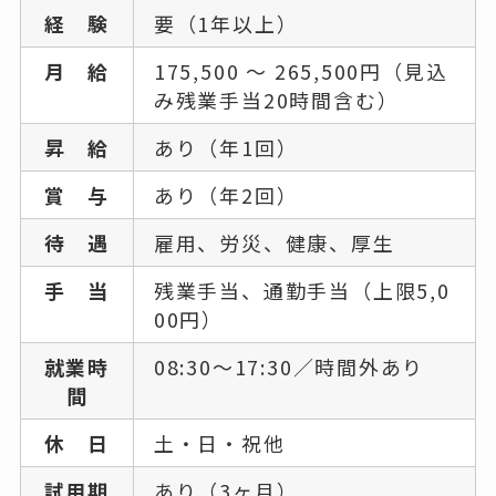
経 験
要（1年以上）
月 給
175,500 〜 265,500円（見込
み残業手当20時間含む）
昇 給
あり（年1回）
賞 与
あり（年2回）
待 遇
雇用、労災、健康、厚生
手 当
残業手当、通勤手当（上限5,0
00円）
就業時
08:30～17:30／時間外あり
間
休 日
土・日・祝他
試用期
あり（3ヶ月）