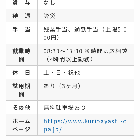
賞 与
なし
待 遇
労災
手 当
残業手当、通勤手当（上限5,0
00円）
就業時
08:30～17:30 ※時間は応相談
間
（4時間以上勤務）
休 日
土・日・祝他
試用期
あり（3ヶ月）
間
その他
無料駐車場あり
ホーム
https://www.kuribayashi-c
ページ
pa.jp/