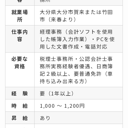
就業場
大分県大分市賀来または竹田
所
市（来春より）
仕事内
経理事務（会計ソフトを使用
容
した帳簿入力作業）・PCを使
用した文書作成・電話対応
必要な
税理士事務所・公認会計士事
資格
務所実務経験者優遇、日商簿
記２級以上、要普通免許（車
持ち込み出来る方）
経 験
要（1年以上）
時 給
1,000 〜 1,200円
昇 給
あり